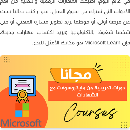
عالم اليوم، أصبحت المهارات الرقمية والتقنية من أهم
دوات التي تميزك في سوق العمل. سواء كنت طالبا يبحث
فرصة أولى، أو موظفا يريد تطوير مساره المهني، أو حتى
ا شغوفا بالتكنولوجيا ويريد اكتساب مهارات جديدة،
مكانك الأمثل للبدء.