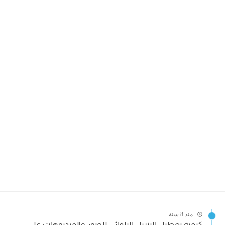
منذ 8 سنة
كيفية تعطيل التنزيل التلقائى للصور والفيديوهات على