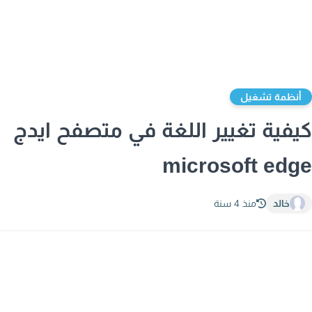
نظمة تشغيل
فية تغيير اللغة في متصفح ايدج
microsoft ed
خالد
منذ 4 سنة