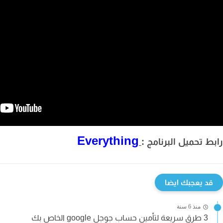
Everything
ط تحميل البرنامج :
قد يعجبك ايضا
منذ 6 سنة
3 طرق سريعة لتأمين حساب جوجل google الخاص بك