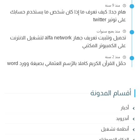
منذ 9 سنة
هام جدا: كيف تعرف ما إذا كان شخص ما يستخدم حسابك
على توتير twitter
منذ بضع سنوات
تحميل وتثبيت تعريف جهاز alfa network لتشغيل الانترنت
على الكمبيوتر المكتبي
منذ 2 سنة
حمّل القرآن الكريم كاملا بالرّسم العثماني بصيغة وورد word
أقسام المدونة
أخبار
أندرويد
أنظمة تشغيل
الذكاء الإصطناعي