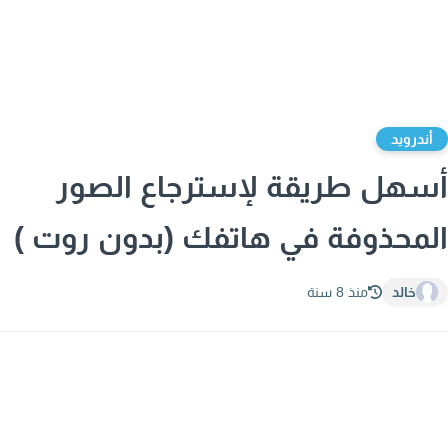
ندرويد
هل طريقة لإسترجاع الصور
محذوفة في هاتفك (بدون روت )
خالد
منذ 8 سنة