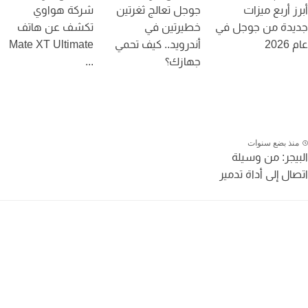
ز أربع ميزات
جوجل تعالج ثغرتين
شركة هواوي
دة من جوجل في
خطيرتين في
تكشف عن هاتف
20
أندرويد.. كيف تحمي
Mate XT Ultimate
جهازك؟
...
نذ بضع سنوات
يجر: من وسيلة
ال إلى أداة تدمير