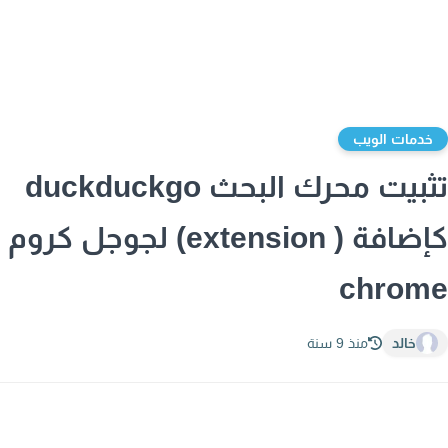
دمات الويب
تثبيت محرك البحث duckduckgo
كإضافة ( extension) لجوجل كروم
chrom
خالد
منذ 9 سنة