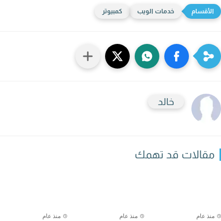
خدمات الويب
كمبيوتر
خالد
قالات قد تهمك
نذ عام
منذ عام
منذ عام