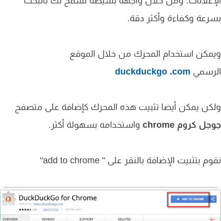
علانات. ومن خلال واجهة بسيطة تسمح لك بالبحث
عة وكفاءة وأكثر دقة.
كن استخدام المحرك من خلال الموقع
رسمي
.com
duckduckgo
ن يمكن أيضا تثبيت هذه المحرك كإضافة على متصفح
جل كروم
chrome
واستخدامه بسهولة أكثر.
 بتثبيت الإضافة بالنقر على " add to chrome"