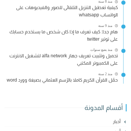
منذ 8 سنة
كيفية تعطيل التنزيل التلقائى للصور والفيديوهات على
الواتساب whatsapp
منذ 9 سنة
هام جدا: كيف تعرف ما إذا كان شخص ما يستخدم حسابك
على توتير twitter
منذ بضع سنوات
تحميل وتثبيت تعريف جهاز alfa network لتشغيل الانترنت
على الكمبيوتر المكتبي
منذ 2 سنة
حمّل القرآن الكريم كاملا بالرّسم العثماني بصيغة وورد word
أقسام المدونة
أخبار