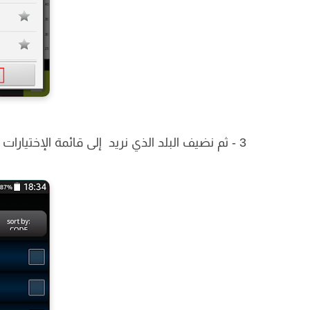
3 - ثم نضيف البلد الذي نريد إلى قائمة الإختيارات ثم نضغط على" save changes "