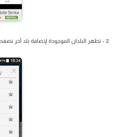
2 - تظهر البلدان الموجودة لإضافة بلد آخر نضغط على " all currnecies "