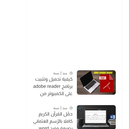
منذ 2 سنة
كيفية تحميل وتثبيت
برنامج adobe reader
على الكمبيوتر من
الموقع الرسمي
منذ 2 سنة
حمّل القرآن الكريم
كاملا بالرّسم العثماني
بصيغة وورد word