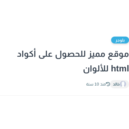
لوجر
قع مميز للحصول على أكواد
 للألوان
خالد
منذ 10 سنة