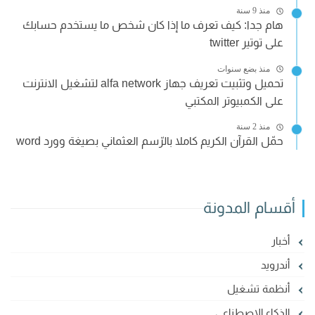
منذ 9 سنة
هام جدا: كيف تعرف ما إذا كان شخص ما يستخدم حسابك
على توتير twitter
منذ بضع سنوات
تحميل وتثبيت تعريف جهاز alfa network لتشغيل الانترنت
على الكمبيوتر المكتبي
منذ 2 سنة
حمّل القرآن الكريم كاملا بالرّسم العثماني بصيغة وورد word
أقسام المدونة
أخبار
أندرويد
أنظمة تشغيل
الذكاء الإصطناعي