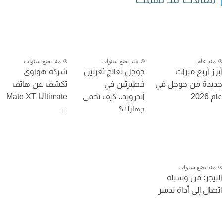
نذ عام
منذ بضع سنوات
منذ بضع سنوات
ز أربع ميزات
جوجل تعالج ثغرتين
شركة هواوي
دة من جوجل في
خطيرتين في
تكشف عن هاتف
20
أندرويد.. كيف تحمي
Mate XT Ultimate
جهازك؟
...
نذ بضع سنوات
يجر: من وسيلة
ال إلى أداة تدمير