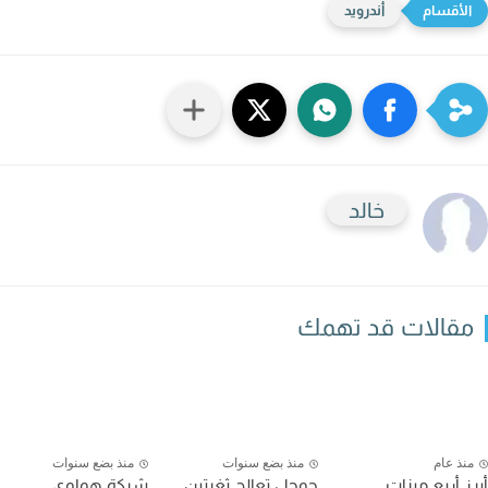
أندرويد
خالد
قالات قد تهمك
نذ عام
منذ بضع سنوات
منذ بضع سنوات
ز أربع ميزات
جوجل تعالج ثغرتين
شركة هواوي