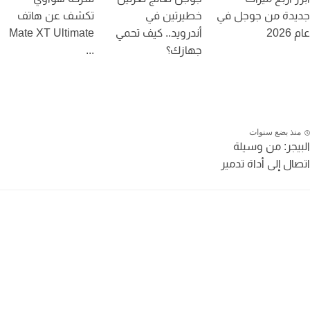
دة من جوجل في
خطيرتين في
تكشف عن هاتف
20
أندرويد.. كيف تحمي
Mate XT Ultimate
جهازك؟
...
نذ بضع سنوات
يجر: من وسيلة
ال إلى أداة تدمير